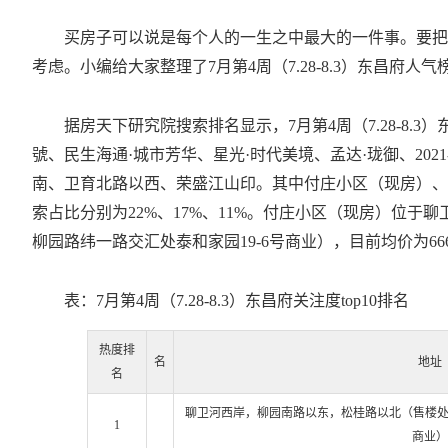
买房子可以说是每个人的一生之中最大的一件事。要把
考虑。小编给大家整理了7月第4周（7.28-8.3）东昌
据房天下研究院搜索排名显示，7月第4周（7.28-8
號、民生海通·城市芳华、星光·时代美境、孟达·珑御、2021
南、卫育北路以西、荣盛江山印。其中付庄小区（现房）、
索占比分别为22%、17%、11%。付庄小区（现房）位
柳园路纬一路交汇处泰和家园19-6号商业），目前均价为6
表：7月第4周（7.28-8.3）东昌府关注度top10排名
热度排
名
地址
名
聊卫河西岸，柳园南路以东，松桂路以北（售楼处地
1
商业）