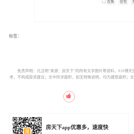
4008132766 转
在售
住宅
标签：
免责声明：凡注明“来源：房天下”的所有文字图片等资料，918博天
考，不构成投资建议；文中所涉面积，如无特殊说明，均为建筑面积；文
房天下app优惠多，速度快