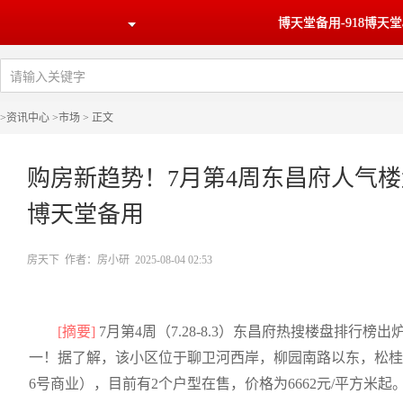
博天堂备用-918博天堂a
>
资讯中心
>
市场
> 正文
购房新趋势！7月第4周东昌府人气楼
博天堂备用
房天下 作者：房小研 2025-08-04 02:53
[摘要]
7月第4周（7.28-8.3）东昌府热搜楼盘排
一！据了解，该小区位于聊卫河西岸，柳园南路以东，松桂
6号商业），目前有2个户型在售，价格为6662元/平方米起