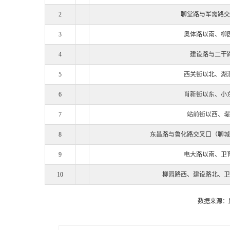
2
聊堂路与军需路交
3
奥体路以南、柳
4
建设路与二干
5
西关街以北、湖
6
肖新街以东、小
7
站前街以西、堤
8
东昌路与鲁化路交叉口（聊城
9
电大路以南、卫
10
柳园路西、建设路北、卫
数据来源：