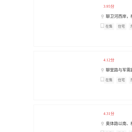
3.95分
聊卫河西岸，柳
4008132766 转
在售
住宅
4.12分
聊堂路与军需
4008132766 转
在售
住宅
4.31分
奥体路以南、