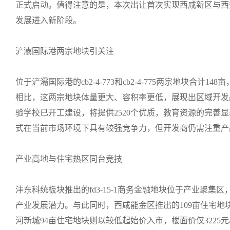
正式启动。值得注意的是，本次出让首次实现西咸新区与西
发展进入新阶段。
浐灞国际港两宗地块引关注
位于浐灞国际港的cb2-4-773和cb2-4-775两宗地块
相比，这两宗地块体量更大、容积率更低，展现出区域开发
验学校已开工建设，将提供2520个优质，教育资源的完善显
式在当前市场环境下具有较强竞争力，但开发商仍需注重产
产业高地与住宅热区同台竞技
沣东科统板块推出的fd3-15-1商务金融地块位于产业聚
产业发展潜力。与此同时，西咸能金区推出的109亩住宅地块
河新城94亩住宅地块则以较低起始价入市，楼面价仅3225